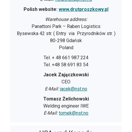
Polish website:
www.drutproszkowy.pl
Warehouse address:
Panattoni Park – Raben Logistics
Bysewska 42 str. ( Entry via Przyrodników str. )
80-298 Gdańsk
Poland
Tel. + 48 661 987 224
Tel. +48 58 691 83 54
Jacek Zajączkowski
CEO
E-Mail:
jacek@nst.no
Tomasz Żelichowski
Welding engineer IWE
E-Mail:
tomek@nst.no