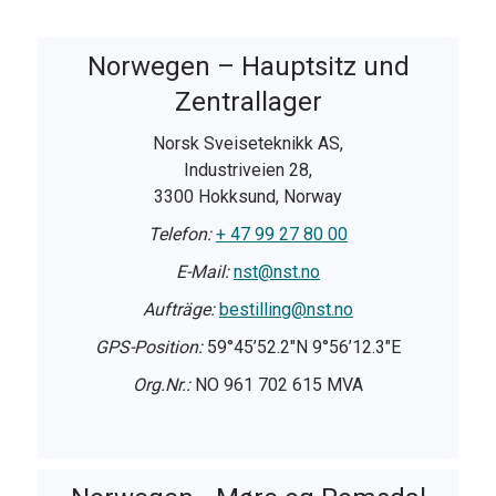
Norwegen – Hauptsitz und
Zentrallager
Norsk Sveiseteknikk AS,
Industriveien 28,
3300 Hokksund, Norway
Telefon:
+ 47 99 27 80 00
E-Mail:
nst@nst.no
Aufträge:
bestilling@nst.no
GPS-Position:
59°45’52.2″N 9°56’12.3″E
Org.Nr.:
NO 961 702 615 MVA