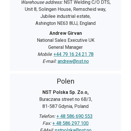
Warehouse address:
NST Welding C/O DTS,
Unit 8, Solingen House, Remscheid way,
Jubilee industrial estate,
Ashington NE63 8UJ, England
Andrew Girvan
National Sales Executive UK
General Manager
Mobile
:
+44 79 16 24 21 78
E-mail:
andrew@nst.no
Polen
NST Polska Sp. Zo.o,
Buraczana street no 6B/3,
81-587 Gdynia, Poland
Telefon:
+ 48 586 690 553
Fax:
+ 48 586 297 100
E-Mail:
nstpolska@nst.no