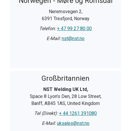
Norwegen - Møre og Romsdal
Neremsvegen 2,
6391 Tresfjord, Norway
Telefon:
+ 47 99 27 80 00
E-Mail:
nst@nst.no
Großbritannien
NST Welding UK Ltd,
Space 8 Lyon’s Den, 28 Low Street,
Banff, AB45 1AS, United Kingdom
Tel (Direkt):
+ 44 1261 391080
E-Mail:
uksales@nst.no