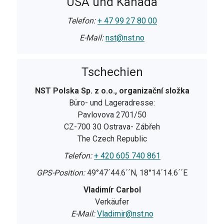
USA und Kanada
Telefon:
+ 47 99 27 80 00
E-Mail:
nst@nst.no
Tschechien
NST Polska Sp. z o.o., organizační složka
Büro- und Lageradresse:
Pavlovova 2701/50
CZ-700 30 Ostrava- Zábřeh
The Czech Republic
Telefon:
+ 420 605 740 861
GPS-Position:
49°47´44.6´´N, 18°14´14.6´´E
Vladimír Carbol
Verkäufer
E-Mail:
Vladimir@nst.no