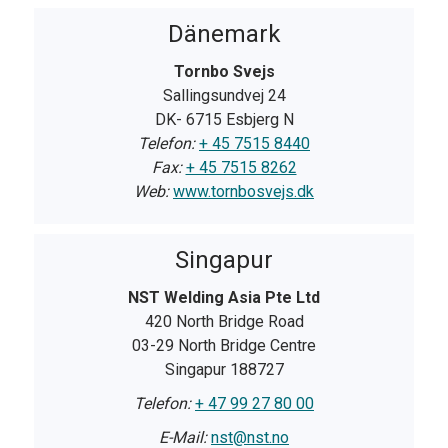
Dänemark
Tornbo Svejs
Sallingsundvej 24
DK- 6715 Esbjerg N
Telefon:
+ 45 7515 8440
Fax:
+ 45 7515 8262
Web:
www.tornbosvejs.dk
Singapur
NST Welding Asia Pte Ltd
420 North Bridge Road
03-29 North Bridge Centre
Singapur 188727
Telefon:
+ 47 99 27 80 00
E-Mail:
nst@nst.no